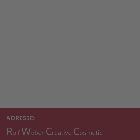
ADRESSE:
R
W
C
C
olf
eber
reative
osmetic