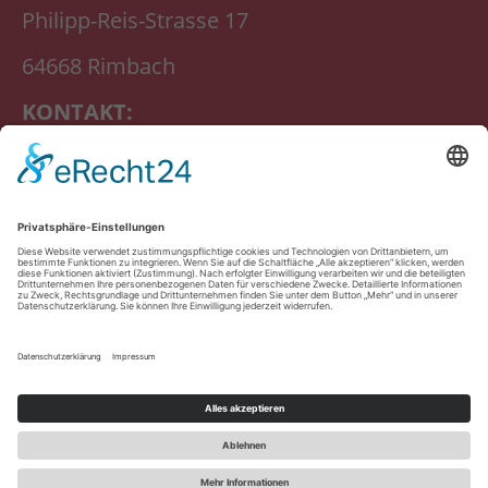
Philipp-Reis-Strasse 17
64668 Rimbach
KONTAKT:
Telefon:
06253-9789868
E-Mail:
info@creative-cosmetic.de
INFOS:
Datenschutz
Weg zu uns