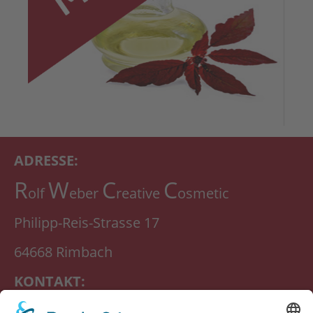
ADRESSE:
R
W
C
C
olf
eber
reative
osmetic
Philipp-Reis-Strasse 17
64668 Rimbach
KONTAKT:
Telefon:
06253-9789868